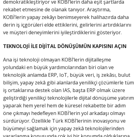
demokratikleştiriyor ve KOBİ’lerin daha eşit şartlarda
rekabet etmesine de olanak tanıyor. Araştırma,
KOBİ’lerin yapay zekâyı benimseyerek halihazırda daha
derin iş içgörüleri elde ettiklerini, gelirlerini artırdıklarını
ve müşteri deneyimlerini iyileştirdiklerini gösteriyor.
TEKNOLOJİ İLE DİJİTAL DÖNÜŞÜMÜN KAPISINI AÇIN
Ana işi teknoloji olmayan KOBİ’lerin dijitalleşme
yolundaki en büyük yardımcılarından biri olan ve
teknolojik anlamda ERP, IoT, büyük veri, iş zekâsı, bulut
bilişim, yapay zekâ gibi alanlarda yenilikçi çözümlerle tüm
iş ortaklarına destek olan IAS, başta ERP olmak üzere
geliştirdiği yenilikçi teknolojilerle dijital dönüşüme yatırım
yaparak hem yerel hem de küresel rekabette bir adım
öne çıkmayı hedefleyen KOBİ’lerin yol arkadaşı olmayı
sürdürüyor. Özellikle Türk KOBİ’lerinin inovasyonu ve
büyümeyi sağlamak için yapay zekâ teknolojilerinden
yararlanma konusunda çok iyi bir konumda olduklarına