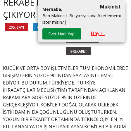
REKABETTE ÖNE
Makinist
M
e
r
h
a
b
a
,
ÇIKIYOR
B
e
n
M
a
k
i
n
i
s
t
.
B
u
y
a
z
ı
y
ı
s
a
n
a
ö
z
e
t
l
e
m
e
m
i
i
s
t
e
r
m
i
s
i
n
?
|
205. SAYI
ARAŞTIRMA
#KOBI
Hayır!.
Evet Hadi Yap!
#DIJITALLEŞME
#REKABET
KÜÇÜK VE ORTA BOY İŞLETMELER TÜM EKONOMİLERDE
GİRİŞİMLERİN YÜZDE 90’INDAN FAZLASINI TEMSİL
EDİYOR. BU DURUM TÜRKİYE’DE, TÜRKİYE
İHRACATÇILAR MECLİSİ (TİM) TARAFINDAN AÇIKLANAN
RAKAMLARA GÖRE YÜZDE 95’İN ÜZERİNDE
GERÇEKLEŞİYOR. KOBİ’LER DOĞAL OLARAK ÜLKEDEKİ
İSTİHDAMIN DA ÇOĞUNLUĞUNU OLUŞTURURKEN,
YOĞUN BİR REKABET ORTAMINDA TEKNOLOJİYİ EN İYİ
KULLANAN YA DA İŞİNE UYARLAYAN KOBİ’LER BİR ADIM