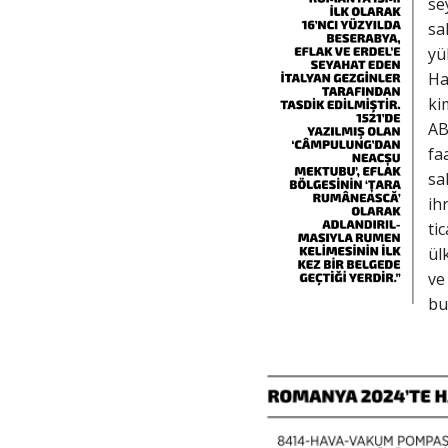
se
sa
yü
Ha
ki
AB
fa
sa
ih
ti
ül
ve
bu