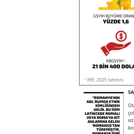
SA
Os
ço
is
ko