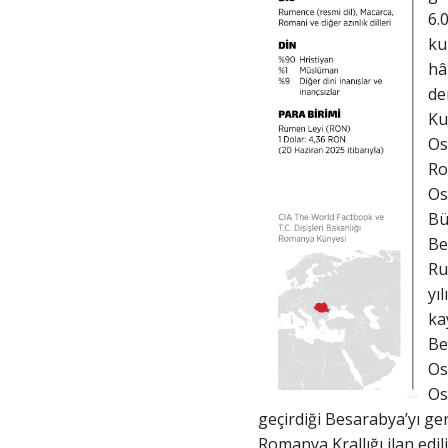
6.
ku
hâ
de
Ku
Os
Ro
Os
Bü
Be
Ru
yı
ka
Be
Os
Os
geçirdiği Besarabya’yı ge
Romanya Krallığı ilan edi