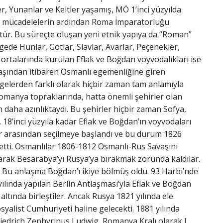
ler, Yunanlar ve Keltler yaşamış, MÖ 1’inci yüzyılda
un mücadelelerin ardından Roma İmparatorluğu
tür. Bu süreçte oluşan yeni etnik yapıya da “Roman”
ede Hunlar, Gotlar, Slavlar, Avarlar, Peçenekler,
rtalarında kurulan Eflak ve Boğdan voyvodalıkları ise
başından itibaren Osmanlı egemenliğine giren
gelerden farklı olarak hiçbir zaman tam anlamıyla
manya topraklarında, hatta önemli şehirler olan
 daha azınlıktaydı. Bu şehirler hiçbir zaman Sofya,
18’inci yüzyıla kadar Eflak ve Boğdan’ın voyvodaları
lar arasından seçilmeye başlandı ve bu durum 1826
etti. Osmanlılar 1806-1812 Osmanlı-Rus Savaşını
arak Besarabya’yı Rusya’ya bırakmak zorunda kaldılar.
 Bu anlaşma Boğdan’ı ikiye bölmüş oldu. 93 Harbi’nde
yılında yapılan Berlin Antlaşması’yla Eflak ve Boğdan
tında birleştiler. Ancak Rusya 1821 yılında ele
yalist Cumhuriyeti haline gelecekti. 1881 yılında
iedrich Zephyrinus Ludwig, Romanya Kralı olarak I.