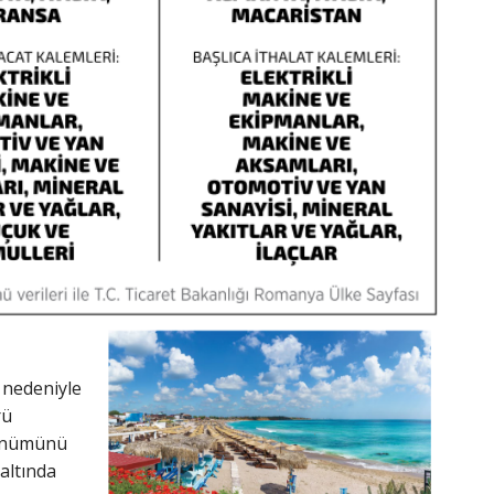
 nedeniyle
rü
rünümünü
altında