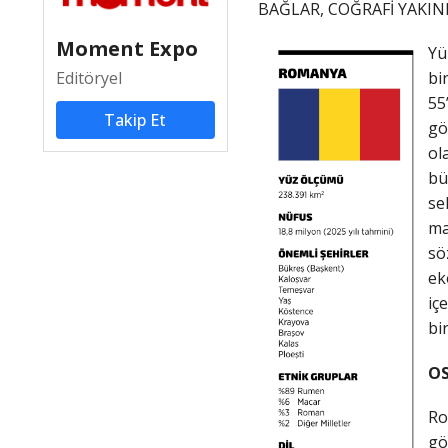
BAĞLAR, COĞRAFİ YAKIN
Moment Expo
Yü
Editöryel
bi
55
Takip Et
gö
ol
bü
se
ma
sö
ek
iç
bi
OS
Ro
gö