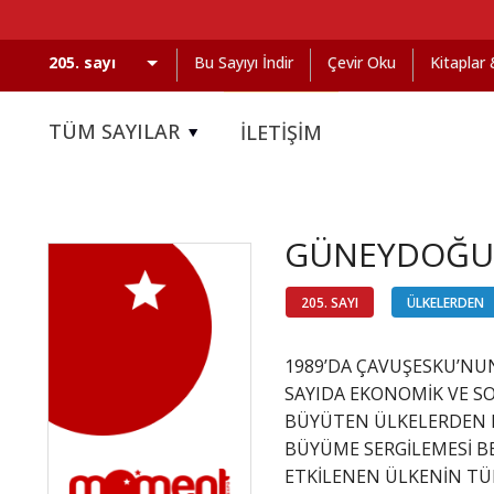
Bu Sayıyı İndir
Çevir Oku
Kitaplar
TÜM SAYILAR
İLETİŞİM
GÜNEYDOĞU 
205. SAYI
ÜLKELERDEN
1989’DA ÇAVUŞESKU’NU
SAYIDA EKONOMİK VE SO
BÜYÜTEN ÜLKELERDEN Bİ
BÜYÜME SERGİLEMESİ 
ETKİLENEN ÜLKENİN TÜRK