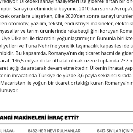
yrediyor. Ülkedeki sanayi faaliyetleri ise giderek artan bir 
hiptir. Sanayi üretimindeki büyüme, 2010’dan sonra Avrupa’
ksek oranlara ulaşırken, ülke 2020’den sonra sanayi ürünleri
len otomotiv, yazılım, tekstil, endüstriyel makineler, elektri
myasallar ve tarım ürünlerinde rekabetçiliğini koruyan Roma
 Üye Ülkeleri ile ticaretini yoğunlaştırmıştır. Bununla birlikt
aliyetleri ve Tuna Nehri’ne yönelik taşımacılık kapasitesi de
hibidir. Bu kapsamda, Romanya’nın dış ticaret hacmi de gider
racat, 136,5 milyar doları ithalat olmak üzere toplamda 237 mi
caret açığı da aratarak devam etmektedir. Ülkenin ihracat yapt
kenin ihracatında Türkiye de yüzde 3,6 payla sekizinci sırada 
 Macaristan ile yoğun bir ticaret ortaklığı kuran Romanya’nın 
lunuyor.