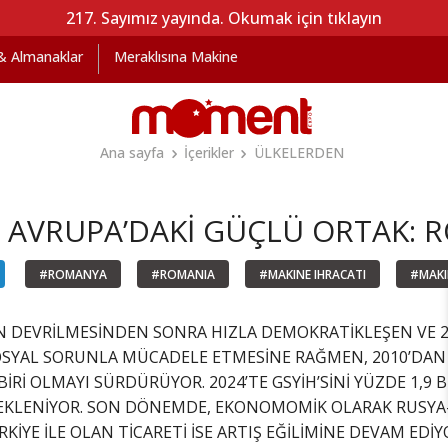
217. Sayımız yayında. Okumak için tıklayın
 & Almanaklar
Meraklısına Makine
Ana sayfa
İçerikler
ÜLKELERDEN
AVRUPA’DAKİ GÜÇLÜ ORTAK: 
#ROMANYA
#ROMANIA
#MAKINE IHRACATI
#MAKI
N DEVRİLMESİNDEN SONRA HIZLA DEMOKRATİKLEŞEN VE 2
SYAL SORUNLA MÜCADELE ETMESİNE RAĞMEN, 2010’DAN BE
Rİ OLMAYI SÜRDÜRÜYOR. 2024’TE GSYİH’SİNİ YÜZDE 1,9 
BEKLENİYOR. SON DÖNEMDE, EKONOMOMİK OLARAK RUSY
İYE İLE OLAN TİCARETİ İSE ARTIŞ EĞİLİMİNE DEVAM EDİY