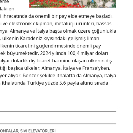
öneme
daki en
 ihracatında da önemli bir pay elde etmeye başladı.
kli ve elektronik ekipman, metalurji ürünleri, hassas
nya, Almanya ve İtalya başta olmak üzere çoğunlukla
e, ülkenin Karadeniz kıyısındaki gelişmiş liman
 ülkenin ticaretini güçlendirmesinde önemli pay
ek büyümektedir. 2024 yılında 100,4 milyar doları
lyar dolarlık dış ticaret hacmine ulaşan ülkenin dış
ığı başlıca ülkeler; Almanya, İtalya ve Fransa’yken,
yer alıyor. Benzer şekilde ithalatta da Almanya, İtalya
ithalatında Türkiye yüzde 5,6 payla altıncı sırada