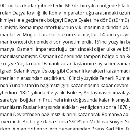
000’li yıllara kadar gitmektedir. MÖ ilk bin yılda bölgede İskit
rulan Daçya Krallığı ile Roma İmparatorluğu arasındaki uz
kimiyeti ele geçirerek bölgeyi Daçya Eyaleti’ne dönüştürmüş
nilmiştir. Roma İmparatorluğu’nun yıkılmasının ardından bölg
manlar ve Moğol-Tatarlar hüküm sürmüştür. 14’üncü yüzyıl o
manlı öncesi dönemdeki son yönetimlerdir. 15’inci yüzyılın 
manya, Osmanlı İmparatorluğu içerisindeki diğer ülke ve böl
manlılaşmamıştır. Osmanlı döneminde tampon bölge olan Ro
kreş ve Yaş’ta dahi Osmanlı vatandaşlarının sayısı her zaman
lgrad, Selanik veya Üsküp gibi Osmanlı karakteri kazanmadı. 
menlerin arasından seçilirken, 18’inci yüzyılda Fenerli Rum
lında Yunanistan’ın bağımsızlığını kazanmasına kadar devam 
ybedince 1821 yılında Rusya ile Bükreş Antlaşmasını imzalay
sarabya, Boğdan’ın Prut nehrinin doğusunda kalan kısmıydı.
manlıların Ruslar karşısında aldıkları yenilgiden sonra 1878 
manlı Devleti’nden bağımsızlıklarını kazanarak Romanya adı al
ri vermedi. Bu bölge daha sonra SSCB’nin Moldova Sovyet Sos
lirken, Alman Hohenzollern Hanedanından Prens Karl Eitel Fr