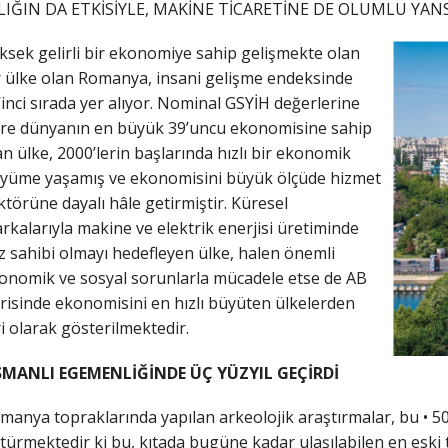
LIĞIN DA ETKİSİYLE, MAKİNE TİCARETİNE DE OLUMLU YANS
ksek gelirli bir ekonomiye sahip gelişmekte olan
r ülke olan Romanya, insani gelişme endeksinde
’inci sırada yer alıyor. Nominal GSYİH değerlerine
re dünyanın en büyük 39’uncu ekonomisine sahip
an ülke, 2000’lerin başlarında hızlı bir ekonomik
yüme yaşamış ve ekonomisini büyük ölçüde hizmet
ktörüne dayalı hâle getirmiştir. Küresel
rkalarıyla makine ve elektrik enerjisi üretiminde
z sahibi olmayı hedefleyen ülke, halen önemli
onomik ve sosyal sorunlarla mücadele etse de AB
erisinde ekonomisini en hızlı büyüten ülkelerden
ri olarak gösterilmektedir.
MANLI EGEMENLİĞİNDE ÜÇ YÜZYIL GEÇİRDİ
manya topraklarında yapılan arkeolojik araştırmalar, bu • 50 
türmektedir ki bu, kıtada bugüne kadar ulaşılabilen en eski tar