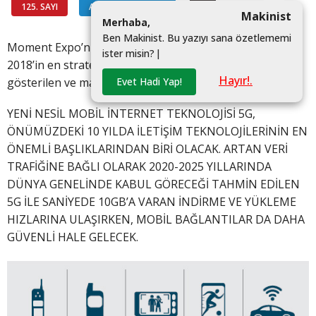
125. SAYI
AKTÜEL TEKNOLOJİ
#
Makinist
M
e
r
h
a
b
a
,
B
e
n
M
a
k
i
n
i
s
t
.
B
u
y
a
z
ı
y
ı
s
a
n
a
ö
z
e
t
l
e
m
e
m
i
Moment Expo’nun bu sayısında, Gartner.com tarafından
i
s
t
e
r
m
i
s
i
n
?
|
2018’in en stratejik on dijital teknoloji trendi arasında
Hayır!.
Evet Hadi Yap!
gösterilen ve makine imalat sektörlerini de yakından...
YENİ NESİL MOBİL İNTERNET TEKNOLOJİSİ 5G,
ÖNÜMÜZDEKİ 10 YILDA İLETİŞİM TEKNOLOJİLERİNİN EN
ÖNEMLİ BAŞLIKLARINDAN BİRİ OLACAK. ARTAN VERİ
TRAFİĞİNE BAĞLI OLARAK 2020-2025 YILLARINDA
DÜNYA GENELİNDE KABUL GÖRECEĞİ TAHMİN EDİLEN
5G İLE SANİYEDE 10GB’A VARAN İNDİRME VE YÜKLEME
HIZLARINA ULAŞIRKEN, MOBİL BAĞLANTILAR DA DAHA
GÜVENLİ HALE GELECEK.