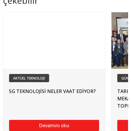
çekebilir
AKTÜEL TEKNOLOJİ
GÜN
5G TEKNOLOJİSİ NELER VAAT EDİYOR?
TARIM
MEKA
TOPL
Devamını oku