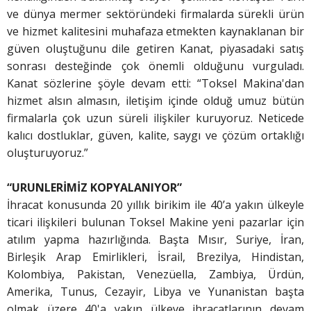
ve dünya mermer sektöründeki firmalarda sürekli ürün
ve hizmet kalitesini muhafaza etmekten kaynaklanan bir
güven oluştuğunu dile getiren Kanat, piyasadaki satış
sonrası desteğinde çok önemli olduğunu vurguladı.
Kanat sözlerine şöyle devam etti: “Toksel Makina'dan
hizmet alsın almasın, iletişim içinde olduğ umuz bütün
firmalarla çok uzun süreli ilişkiler kuruyoruz. Neticede
kalıcı dostluklar, güven, kalite, saygı ve çözüm ortaklığı
oluşturuyoruz.”
“URUNLERİMİZ KOPYALANIYOR”
İhracat konusunda 20 yıllık birikim ile 40’a yakın ülkeyle
ticari ilişkileri bulunan Toksel Makine yeni pazarlar için
atılım yapma hazırlığında. Başta Mısır, Suriye, İran,
Birleşik Arap Emirlikleri, İsrail, Brezilya, Hindistan,
Kolombiya, Pakistan, Venezüella, Zambiya, Ürdün,
Amerika, Tunus, Cezayir, Libya ve Yunanistan başta
olmak üzere 40'a yakın ülkeye ihracatlarının devam