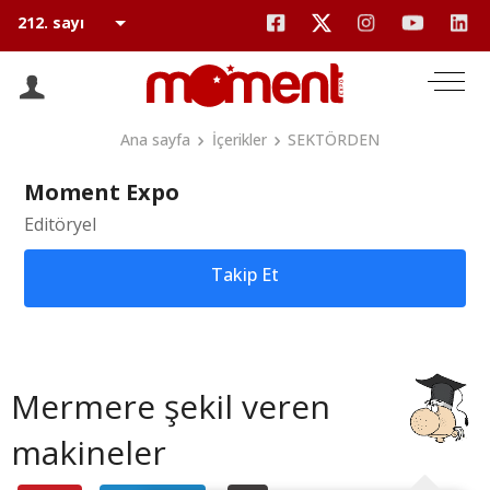
Ana sayfa
İçerikler
SEKTÖRDEN
Moment Expo
Editöryel
Takip Et
Mermere şekil veren
makineler