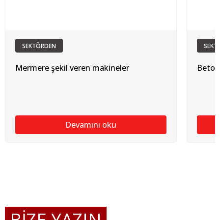
SEKTÖRDEN
SEKT
Mermere şekil veren makineler
Betona
Devamını oku
BİZE YAZIN