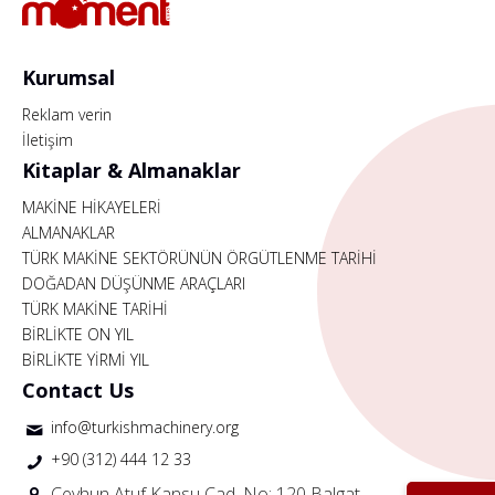
Kurumsal
Reklam verin
İletişim
Kitaplar & Almanaklar
MAKİNE HİKAYELERİ
ALMANAKLAR
TÜRK MAKİNE SEKTÖRÜNÜN ÖRGÜTLENME TARİHİ
DOĞADAN DÜŞÜNME ARAÇLARI
TÜRK MAKİNE TARİHİ
BİRLİKTE ON YIL
BİRLİKTE YİRMİ YIL
Contact Us
info@turkishmachinery.org
+90 (312) 444 12 33
Ceyhun Atuf Kansu Cad. No: 120 Balgat