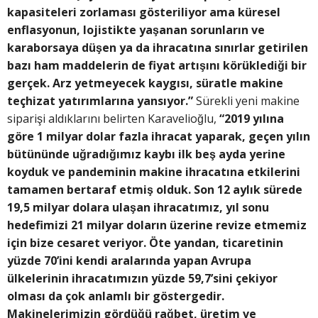
kapasiteleri zorlaması gösteriliyor ama küresel
enflasyonun, lojistikte yaşanan sorunların ve
karaborsaya düşen ya da ihracatına sınırlar getirilen
bazı ham maddelerin de fiyat artışını körüklediği bir
gerçek. Arz yetmeyecek kaygısı, süratle makine
teçhizat yatırımlarına yansıyor.”
Sürekli yeni makine
siparişi aldıklarını belirten Karavelioğlu,
“2019 yılına
göre 1 milyar dolar fazla ihracat yaparak, geçen yılın
bütününde uğradığımız kaybı ilk beş ayda yerine
koyduk ve pandeminin makine ihracatına etkilerini
tamamen bertaraf etmiş olduk. Son 12 aylık sürede
19,5 milyar dolara ulaşan ihracatımız, yıl sonu
hedefimizi 21 milyar doların üzerine revize etmemiz
için bize cesaret veriyor. Öte yandan, ticaretinin
yüzde 70’ini kendi aralarında yapan Avrupa
ülkelerinin ihracatımızın yüzde 59,7’sini çekiyor
olması da çok anlamlı bir göstergedir.
Makinelerimizin gördüğü rağbet, üretim ve