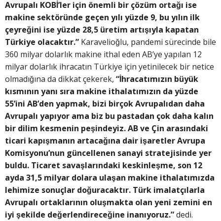
Avrupalı KOBİ’ler için önemli bir çözüm ortağı ise
makine sektöründe geçen yılı yüzde 9, bu yılın ilk
çeyreğini ise yüzde 28,5 üretim artışıyla kapatan
Türkiye olacaktır.”
Karavelioğlu, pandemi sürecinde bile
360 milyar dolarlık makine ithal eden AB’ye yapılan 12
milyar dolarlık ihracatın Türkiye için yetinilecek bir netice
olmadığına da dikkat çekerek,
“İhracatımızın büyük
kısmının yanı sıra makine ithalatımızın da yüzde
55’ini AB’den yapmak, bizi birçok Avrupalıdan daha
Avrupalı yapıyor ama biz bu pastadan çok daha kalın
bir dilim kesmenin peşindeyiz. AB ve Çin arasındaki
ticari kapışmanın artacağına dair işaretler Avrupa
Komisyonu’nun güncellenen sanayi stratejisinde yer
buldu. Ticaret savaşlarındaki keskinleşme, son 12
ayda 31,5 milyar dolara ulaşan makine ithalatımızda
lehimize sonuçlar doğuracaktır. Türk imalatçılarla
Avrupalı ortaklarının oluşmakta olan yeni zemini en
iyi şekilde değerlendireceğine inanıyoruz.”
dedi.