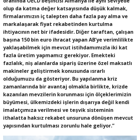
oranında OECD beşincisi Almanya ile aynı seviyede
olup da katma değer katsayısında düşük kalmak,
firmalarımızın iç talepten daha fazla pay alma ve
markalaşarak fiyat rekabetinden kurtulma
ihtiyacının net bir ifadesidir. Diğer taraftan, çalışan
başına 150 bin euro ihracat yapan AB’ye verimlilikte
yaklaşabilmek için mevcut istihdamımızla iki kat
fazla üretim yapmamız gerekiyor. Emekteki
fazlalık, niş alanlarda sipariş üzerine özel maksatlı
makineler geliştirmek konusunda ısrarlı
olduğumuzu da gösteriyor. Bu yapılanma kriz
zamanlarında bir avantaj olmakla birlikte, krizde
kazanılan mevzilerin korunması için ölçeklerimizin
büyümesi, ülkemizdeki işlerin dışarıya değil kendi
imalatçımıza verilmesi ve teşvik sisteminin
ithalatta haksız rekabet unsuruna dönüşen mevcut
yapısından kurtulması zorunlu hale geliyor.”