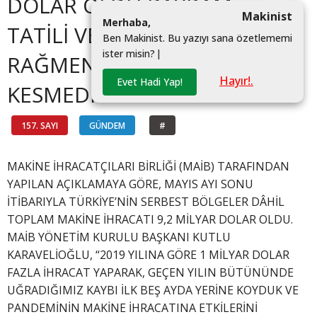
DOLAR OLDU BAYRAM
Makinist
M
e
r
h
a
b
a
,
TATİLİ VE KAPANMAYA
B
e
n
M
a
k
i
n
i
s
t
.
B
u
y
a
z
ı
y
ı
s
a
n
a
ö
z
e
t
l
e
m
e
m
i
i
s
t
e
r
m
i
s
i
n
?
|
RAĞMEN İHRACAT HIZ
Hayır!.
Evet Hadi Yap!
KESMEDİ
157. SAYI
GÜNDEM
#
MAKİNE İHRACATÇILARI BİRLİĞİ (MAİB) TARAFINDAN
YAPILAN AÇIKLAMAYA GÖRE, MAYIS AYI SONU
İTİBARIYLA TÜRKİYE’NİN SERBEST BÖLGELER DÂHİL
TOPLAM MAKİNE İHRACATI 9,2 MİLYAR DOLAR OLDU.
MAİB YÖNETİM KURULU BAŞKANI KUTLU
KARAVELİOĞLU, “2019 YILINA GÖRE 1 MİLYAR DOLAR
FAZLA İHRACAT YAPARAK, GEÇEN YILIN BÜTÜNÜNDE
UĞRADIĞIMIZ KAYBI İLK BEŞ AYDA YERİNE KOYDUK VE
PANDEMİNİN MAKİNE İHRACATINA ETKİLERİNİ