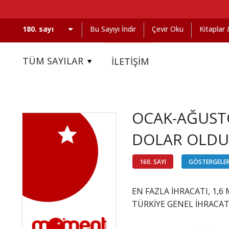
Bu Sayıyı İndir
Çevir Oku
Kitaplar
TÜM SAYILAR
İLETİŞİM
OCAK-AĞUSTO
DOLAR OLDU
160. SAYI
GÖSTERGELE
EN FAZLA İHRACATI, 1,
TÜRKİYE GENEL İHRACAT