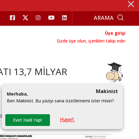
⨯
Üye girişi
Sizde üye olun, içerikleri takip edin
I 13,7 MİLYAR
Makinist
M
e
r
h
a
b
a
,
B
e
n
M
a
k
i
n
i
s
t
.
B
u
y
a
z
ı
y
ı
s
a
n
a
ö
z
e
t
l
e
m
e
m
i
i
s
t
e
r
m
i
s
i
n
?
|
ELERİ GERÇEKLEŞTİRDİ. MAKİNE İHRACATININ
Hayır!.
Evet Hadi Yap!