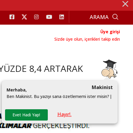
⨯
Üye girişi
Sizde üye olun, içerikleri takip edin
YÜZDE 8,4 ARTARAK
Makinist
M
e
r
h
a
b
a
,
B
e
n
M
a
k
i
n
i
s
t
.
B
u
y
a
z
ı
y
ı
s
a
n
a
ö
z
e
t
l
e
m
e
m
i
i
s
t
e
r
m
i
s
i
n
?
|
Hayır!.
Evet Hadi Yap!