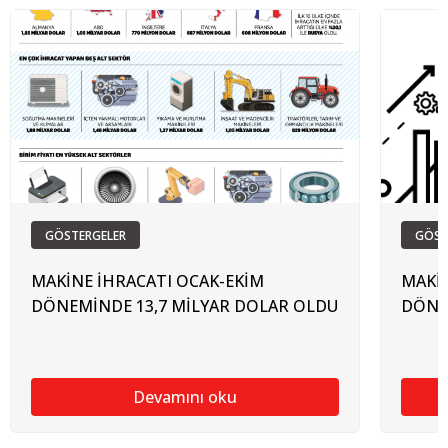
GÖSTERGELER
GÖST
MAKİNE İHRACATI OCAK-EKİM
MAKİN
DÖNEMİNDE 13,7 MİLYAR DOLAR OLDU
DÖNE
Devamını oku