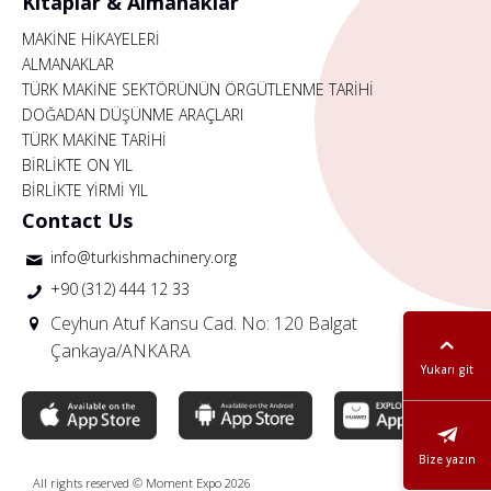
Kitaplar & Almanaklar
MAKİNE HİKAYELERİ
ALMANAKLAR
TÜRK MAKİNE SEKTÖRÜNÜN ÖRGÜTLENME TARİHİ
DOĞADAN DÜŞÜNME ARAÇLARI
TÜRK MAKİNE TARİHİ
BİRLİKTE ON YIL
BİRLİKTE YİRMİ YIL
Contact Us
info@turkishmachinery.org
+90 (312) 444 12 33
Ceyhun Atuf Kansu Cad. No: 120 Balgat
Çankaya/ANKARA
Yukarı git
Bize yazın
All rights reserved © Moment Expo 2026