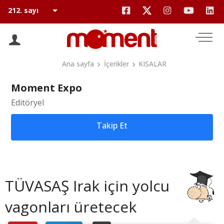
Ana sayfa
İçerikler
KISALAR
Moment Expo
Editöryel
Takip Et
TÜVASAŞ Irak için yolcu
vagonları üretecek