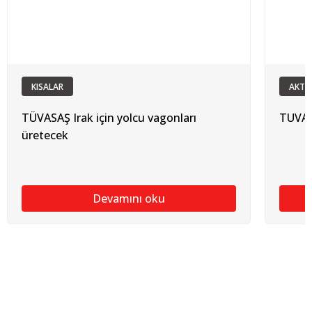
KISALAR
AKTÜ
TÜVASAŞ Irak için yolcu vagonları
TUVAS
üretecek
Devamını oku