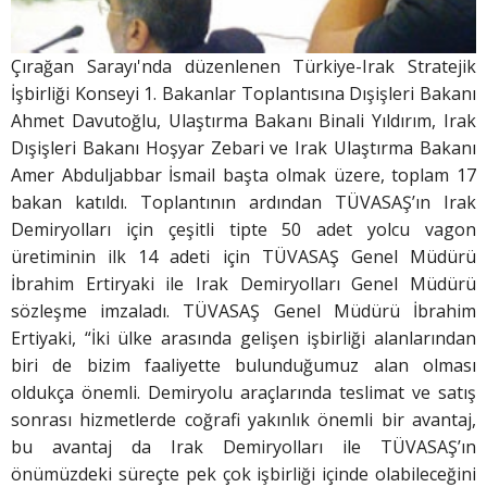
Çırağan Sarayı'nda düzenlenen Türkiye-Irak Stratejik
İşbirliği Konseyi 1. Bakanlar Toplantısına Dışişleri Bakanı
Ahmet Davutoğlu, Ulaştırma Bakanı Binali Yıldırım, Irak
Dışişleri Bakanı Hoşyar Zebari ve Irak Ulaştırma Bakanı
Amer Abduljabbar İsmail başta olmak üzere, toplam 17
bakan katıldı. Toplantının ardından TÜVASAŞ’ın Irak
Demiryolları için çeşitli tipte 50 adet yolcu vagon
üretiminin ilk 14 adeti için TÜVASAŞ Genel Müdürü
İbrahim Ertiryaki ile Irak Demiryolları Genel Müdürü
sözleşme imzaladı. TÜVASAŞ Genel Müdürü İbrahim
Ertiyaki, “İki ülke arasında gelişen işbirliği alanlarından
biri de bizim faaliyette bulunduğumuz alan olması
oldukça önemli. Demiryolu araçlarında teslimat ve satış
sonrası hizmetlerde coğrafi yakınlık önemli bir avantaj,
bu avantaj da Irak Demiryolları ile TÜVASAŞ’ın
önümüzdeki süreçte pek çok işbirliği içinde olabileceğini