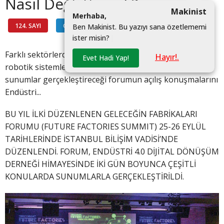
Nasıl Değiştirecek?
Makinist
M
e
r
h
a
b
a
,
124. SAYI
GÜNDEM
#
B
e
n
M
a
k
i
n
i
s
t
.
B
u
y
a
z
ı
y
ı
s
a
n
a
ö
z
e
t
l
e
m
e
m
i
i
s
t
e
r
m
i
s
i
n
?
|
Farklı sektörlerden konuşmacıların dijital dönüşüm,
Hayır!.
Evet Hadi Yap!
robotik sistemler, prototip üretimi gibi konularda
sunumlar gerçekleştireceği forumun açılış konuşmalarını
Endüstri...
BU YIL İLKİ DÜZENLENEN GELECEĞİN FABRİKALARI
FORUMU (FUTURE FACTORIES SUMMIT) 25-26 EYLÜL
TARİHLERİNDE İSTANBUL BİLİŞİM VADİSİ’NDE
DÜZENLENDİ. FORUM, ENDÜSTRİ 4.0 DİJİTAL DÖNÜŞÜM
DERNEĞİ HİMAYESİNDE İKİ GÜN BOYUNCA ÇEŞİTLİ
KONULARDA SUNUMLARLA GERÇEKLEŞTİRİLDİ.