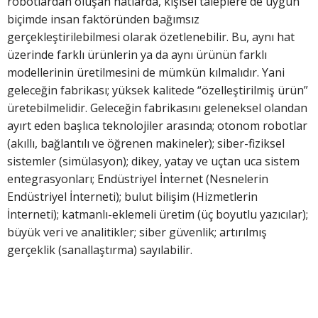
robotlardan oluşan hatlarda, kişisel taleplere de uygun
biçimde insan faktöründen bağımsız
gerçekleştirilebilmesi olarak özetlenebilir. Bu, aynı hat
üzerinde farklı ürünlerin ya da aynı ürünün farklı
modellerinin üretilmesini de mümkün kılmalıdır. Yani
geleceğin fabrikası; yüksek kalitede “özelleştirilmiş ürün”
üretebilmelidir. Geleceğin fabrikasını geleneksel olandan
ayırt eden başlıca teknolojiler arasında; otonom robotlar
(akıllı, bağlantılı ve öğrenen makineler); siber-fiziksel
sistemler (simülasyon); dikey, yatay ve uçtan uca sistem
entegrasyonları; Endüstriyel İnternet (Nesnelerin
Endüstriyel İnterneti); bulut bilişim (Hizmetlerin
İnterneti); katmanlı-eklemeli üretim (üç boyutlu yazıcılar);
büyük veri ve analitikler; siber güvenlik; artırılmış
gerçeklik (sanallaştırma) sayılabilir.