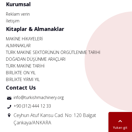
Kurumsal
Reklam verin
İletişim
Kitaplar & Almanaklar
MAKİNE HİKAYELERİ
ALMANAKLAR
TÜRK MAKİNE SEKTÖRÜNÜN ÖRGÜTLENME TARİHİ
DOĞADAN DÜŞÜNME ARAÇLARI
TÜRK MAKİNE TARİHİ
BİRLİKTE ON YIL
BİRLİKTE YİRMİ YIL
Contact Us
info@turkishmachinery.org
+90 (312) 444 12 33
Ceyhun Atuf Kansu Cad. No: 120 Balgat
Çankaya/ANKARA
Yukarı git