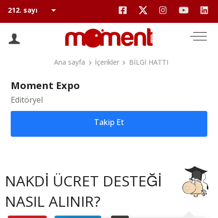
Ana sayfa
İçerikler
BİLGİ HATTI
Moment Expo
Editöryel
Takip Et
NAKDİ ÜCRET DESTEĞİ
NASIL ALINIR?