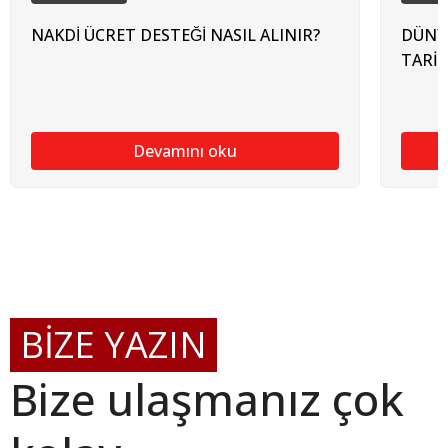
NAKDİ ÜCRET DESTEĞİ NASIL ALINIR?
DÜNYA
TARİH
Devamını oku
BİZE YAZIN
Bize ulaşmanız çok