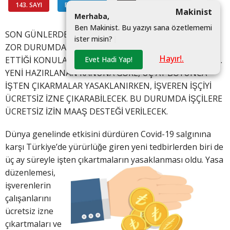
143. SAYI
BİLGİ HATTI
#
Makinist
M
e
r
h
a
b
a
,
B
e
n
M
a
k
i
n
i
s
t
.
B
u
y
a
z
ı
y
ı
s
a
n
a
ö
z
e
t
l
e
m
e
m
i
SON GÜNLERDE, KORONAVİRÜS SALGINI NEDENİYLE
i
s
t
e
r
m
i
s
i
n
?
|
ZOR DURUMDA KALAN İŞÇİ VE İŞVERENLERİN MERAK
Hayır!.
Evet Hadi Yap!
ETTİĞİ KONULARDAN BİRİ DE ÜCRETSİZİ İZİN KONUSU...
YENİ HAZIRLANAN KANUNA GÖRE, ÜÇ AY BOYUNCA
İŞTEN ÇIKARMALAR YASAKLANIRKEN, İŞVEREN İŞÇİYİ
ÜCRETSİZ İZNE ÇIKARABİLECEK. BU DURUMDA İŞÇİLERE
ÜCRETSİZ İZİN MAAŞ DESTEĞİ VERİLECEK.
Dünya genelinde etkisini dürdüren Covid-19 salgınına
karşı Türkiye’de yürürlüğe giren yeni tedbirlerden biri de
üç ay süreyle işten
çıkartmaların yasaklanması oldu. Yasa
düzenlemesi,
işverenlerin
çalışanlarını
ücretsiz izne
çıkartmaları ve